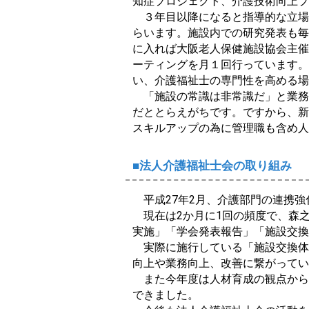
知症プロジェクト、介護技術向上プ
３年目以降になると指導的な立場
らいます。施設内での研究発表も毎
に入れば大阪老人保健施設協会主催
ーティングを月１回行っています。
い、介護福祉士の専門性を高める場
「施設の常識は非常識だ」と業務
だととらえがちです。ですから、新
スキルアップの為に管理職も含め人
■法人介護福祉士会の取り組み
平成27年2月、介護部門の連携強
現在は2か月に1回の頻度で、森之
実施」「学会発表報告」「施設交換
実際に施行している「施設交換体
向上や業務向上、改善に繋がってい
また今年度は人材育成の観点から
できました。