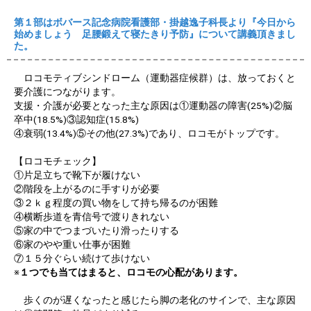
第１部はボバース記念病院看護部・掛越逸子科長より
『今日から
始めましょう
足腰鍛えて寝たきり予防』について講義頂きまし
た。
ロコモティブシンドローム（運動器症候群）は、放っておくと
要介護につながります。
支援・介護が必要となった主な原因は①運動器の障害(25%)②脳
卒中(18.5%)③認知症(15.8%)
④衰弱(13.4%)⑤その他(27.3%)であり、ロコモがトップです。
【ロコモチェック】
①片足立ちで靴下が履けない
②階段を上がるのに手すりが必要
③２ｋｇ程度の買い物をして持ち帰るのが困難
④横断歩道を青信号で渡りきれない
⑤家の中でつまづいたり滑ったりする
⑥家のやや重い仕事が困難
⑦１５分ぐらい続けて歩けない
※
１つでも当てはまると、ロコモの心配があります。
歩くのが遅くなったと感じたら脚の老化のサインで、主な原因