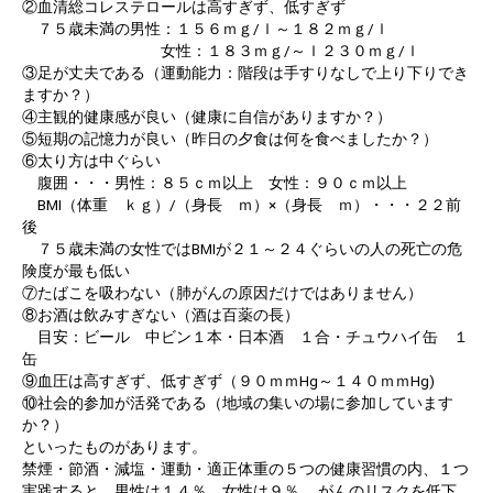
②血清総コレステロールは高すぎず、低すぎず
７５歳未満の男性：１５６ｍｇ/ｌ～１８２ｍｇ/ｌ
女性：１８３ｍｇ/～ｌ２３０ｍｇ/ｌ
③足が丈夫である（運動能力：階段は手すりなしで上り下りでき
ますか？）
④主観的健康感が良い（健康に自信がありますか？）
⑤短期の記憶力が良い（昨日の夕食は何を食べましたか？）
⑥太り方は中ぐらい
腹囲・・・男性：８５ｃｍ以上 女性：９０ｃｍ以上
BMI（体重 ｋｇ）/（身長 ｍ）×（身長 ｍ）・・・２２前
後
７５歳未満の女性ではBMIが２１～２４ぐらいの人の死亡の危
険度が最も低い
⑦たばこを吸わない（肺がんの原因だけではありません）
⑧お酒は飲みすぎない（酒は百薬の長）
目安：ビール 中ビン１本・日本酒 １合・チュウハイ缶 １
缶
⑨血圧は高すぎず、低すぎず（９０ｍｍHg～１４０ｍｍHg)
⑩社会的参加が活発である（地域の集いの場に参加しています
か？）
といったものがあります。
禁煙・節酒・減塩・運動・適正体重の５つの健康習慣の内、１つ
実践すると、男性は１４％、女性は９％ 、がんのリスクを低下