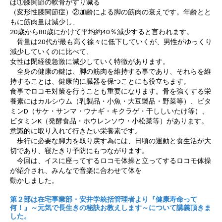
は①膝関節の軟骨がすり減る
（変形性膝関節症）②加齢による脚の筋肉の衰えです。年齢とと
もに筋肉量は減少し、
20歳から80歳にかけて平均約40％減少すると言われます。
骨量は20代が最も高く徐々に低下していくが、男性がゆっくり
減少していくのに比べて、
女性は閉経後急激に減少していく特徴があります。
全身の健康の鍵は、脚の筋肉を維持する事であり、それらを維
持することは、健康的に臓器を保つことにも役立ちます。
食事でロコモ対策を行うことも重要になります。骨を強くする栄
養素にはカルシウム（乳製品・小魚・大豆製品・野菜等）、ビタ
ミンD（サケ・サンマ・ウナギ・キクラゲ・干ししいたけ等）、
ビタミンK（発酵食品・ホウレンソウ・小松菜等）があります。
意識的に取り入れて行きたい栄養素です。
歩行に必要な脚力を取り戻す為には、日頃の運動と食生活が大
切であり、寝たきり予防にもつながります。
今回は、イスに座ってするロコモ体操と立ってするロコモ体操
が紹介され、みんなで音楽に合わせて体を
動かしました。
第２部は在宅事業部・安井学統括管理者より『健康寿命って
何！』～元気で長生きの秘訣お教えします～
について講義頂きま
した。