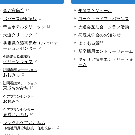
森之宮病院
年間スケジュール
ボバース記念病院
ワーク・ライフ・バランス
帝国ホテルクリニック
大道会互助会・クラブ活動
大道クリニック
病院見学会のお知らせ
兵庫県立障害児者リハビリテ
よくある質問
ーションセンター
新卒採用エントリーフォーム
介護老人保健施設
キャリア採用エントリーフォ
グリーンライフ
ーム
訪問看護ステーション
おおみち
訪問看護ステーション
東成おおみち
ケアプランセンター
おおみち
ケアプランセンター
東成おおみち
レンタルケアおおみち
（福祉用具貸与販売・住宅改修）