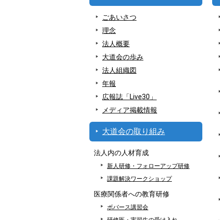
ごあいさつ
理念
法人概要
大道会の歩み
法人組織図
年報
広報誌「Live30」
メディア掲載情報
大道会の取り組み
法人内の人材育成
新人研修・フォローアップ研修
課題解決ワークショップ
医療関係者への教育研修
ボバース講習会