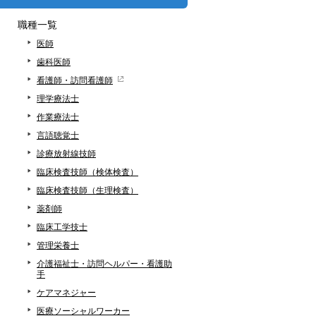
職種一覧
医師
歯科医師
看護師・訪問看護師
理学療法士
作業療法士
言語聴覚士
診療放射線技師
臨床検査技師（検体検査）
臨床検査技師（生理検査）
薬剤師
臨床工学技士
管理栄養士
介護福祉士・訪問ヘルパー・看護助
手
ケアマネジャー
医療ソーシャルワーカー