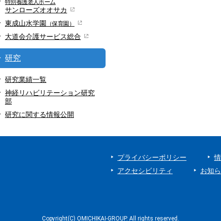
特別養護老人ホーム
サンローズオオサカ
東成山水学園
（保育園）
大道会
介護サービス総合
研究
研究業績一覧
神経リハビリテーション研究
部
研究に関する情報公開
プライバシーポリシー
情
アクセシビリティ
お知ら
Copyright(C) OMICHIKAI-GROUP. All rights reserved.