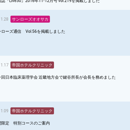
誌『Live30』2016年11-12月号 vol.219を掲載しました
11.28
サンローズオオサカ
ローズ通信 Vol.56を掲載しました
11.17
帝国ホテルクリニック
一回日本臨床薬理学会 近畿地方会で鍵谷所長が会長を務めました
11.09
帝国ホテルクリニック
間限定 特別コースのご案内