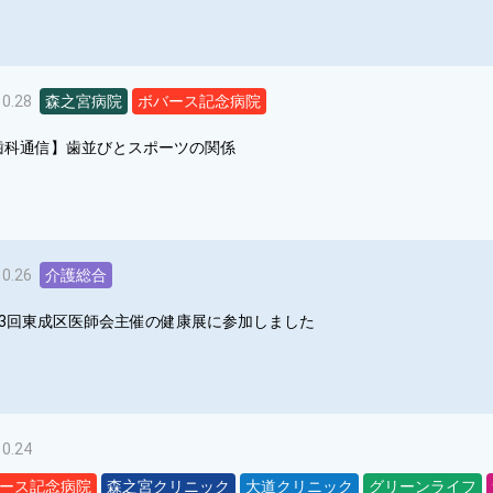
10.28
森之宮病院
ボバース記念病院
歯科通信】歯並びとスポーツの関係
10.26
介護総合
33回東成区医師会主催の健康展に参加しました
10.24
ース記念病院
森之宮クリニック
大道クリニック
グリーンライフ