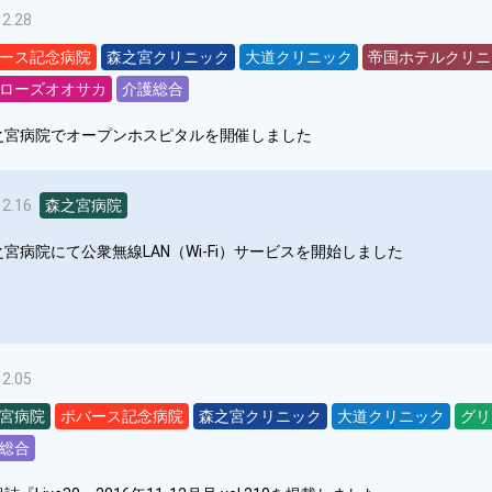
12.28
ース記念病院
森之宮クリニック
大道クリニック
帝国ホテルクリニ
ローズオオサカ
介護総合
之宮病院でオープンホスピタルを開催しました
12.16
森之宮病院
之宮病院にて公衆無線LAN（Wi-Fi）サービスを開始しました
12.05
宮病院
ボバース記念病院
森之宮クリニック
大道クリニック
グリ
総合