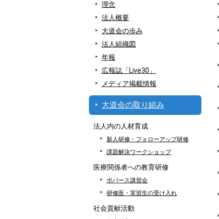
理念
法人概要
大道会の歩み
法人組織図
年報
広報誌「Live30」
メディア掲載情報
大道会の取り組み
法人内の人材育成
新人研修・フォローアップ研修
課題解決ワークショップ
医療関係者への教育研修
ボバース講習会
研修医・実習生の受け入れ
社会貢献活動