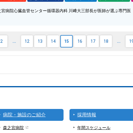
之宮病院心臓血管センター循環器内科 川﨑大三部長が医師が選ぶ専門医
2
12
13
14
15
16
17
18
1
病院・施設のご紹介
採用情報
森之宮病院
年間スケジュール