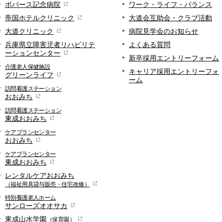
ボバース記念病院
ワーク・ライフ・バランス
帝国ホテルクリニック
大道会互助会・クラブ活動
大道クリニック
病院見学会のお知らせ
兵庫県立障害児者リハビリテ
よくある質問
ーションセンター
新卒採用エントリーフォーム
介護老人保健施設
キャリア採用エントリーフォ
グリーンライフ
ーム
訪問看護ステーション
おおみち
訪問看護ステーション
東成おおみち
ケアプランセンター
おおみち
ケアプランセンター
東成おおみち
レンタルケアおおみち
（福祉用具貸与販売・住宅改修）
特別養護老人ホーム
サンローズオオサカ
東成山水学園
（保育園）