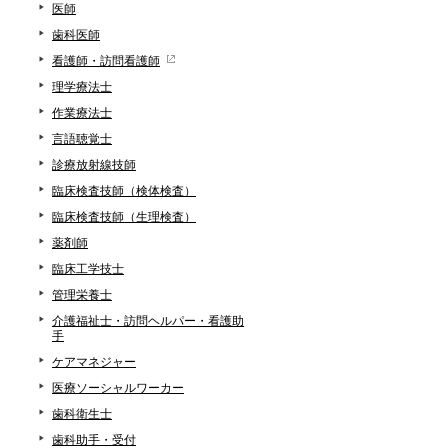
医師
歯科医師
看護師・訪問看護師
理学療法士
作業療法士
言語聴覚士
診療放射線技師
臨床検査技師（検体検査）
臨床検査技師（生理検査）
薬剤師
臨床工学技士
管理栄養士
介護福祉士・訪問ヘルパー・看護助
手
ケアマネジャー
医療ソーシャルワーカー
歯科衛生士
歯科助手・受付