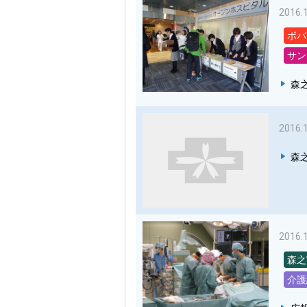
2016.
ボバ
サン
森
2016.
森
2016.
森之
介護