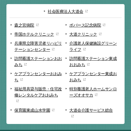
社会医療法人大道会
森之宮病院
ボバース記念病院
帝国ホテルクリニック
大道クリニック
兵庫県立障害児者リハビリ
介護老人保健施設
グリーン
テーションセンター
ライフ
訪問看護ステーション
おお
訪問看護ステーション
東成
みち
おおみち
ケアプランセンター
おおみ
ケアプランセンター
東成お
ち
おみち
福祉用具貸与販売・
住宅改
特別養護老人ホーム
サンロ
修
レンタルケアおおみち
ーズオオサカ
保育園
東成山水学園
大道会
介護サービス総合