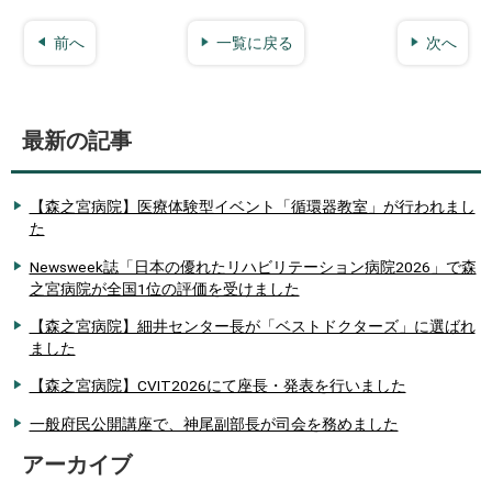
前へ
一覧に戻る
次へ
最新の記事
【森之宮病院】医療体験型イベント「循環器教室」が行われまし
た
Newsweek誌「日本の優れたリハビリテーション病院2026」で森
之宮病院が全国1位の評価を受けました
【森之宮病院】細井センター長が「ベストドクターズ」に選ばれ
ました
【森之宮病院】CVIT2026にて座長・発表を行いました
一般府民公開講座で、神尾副部長が司会を務めました
アーカイブ