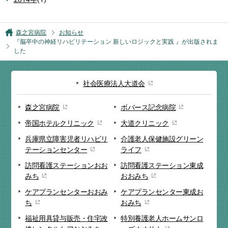
森之宮病院
お知らせ
『脳卒中の神経リハビリテーション 新しいロジックと実践 』が出版されま
した
社会医療法人大道会
森之宮病院
ボバース記念病院
帝国ホテルクリニック
大道クリニック
兵庫県立障害児者リハビリ
介護老人保健施設
グリーン
テーションセンター
ライフ
訪問看護ステーション
おお
訪問看護ステーション
東成
みち
おおみち
ケアプランセンター
おおみ
ケアプランセンター
東成お
ち
おみち
福祉用具貸与販売・
住宅改
特別養護老人ホーム
サンロ