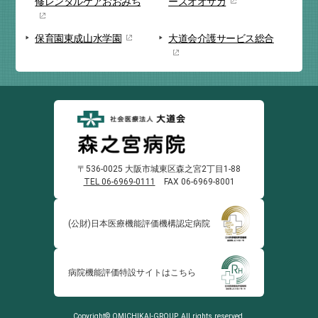
修
レンタルケアおおみち
ーズオオサカ
保育園
東成山水学園
大道会
介護サービス総合
〒536-0025 大阪市城東区森之宮2丁目1-88
TEL 06-6969-0111
FAX 06-6969-8001
(公財)日本医療機能
評価機構認定病院
病院機能評価
特設サイトはこちら
Copyright© OMICHIKAI-GROUP. All rights reserved.