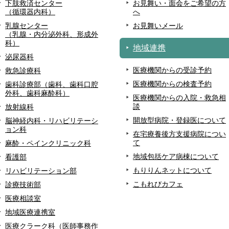
下肢救済センター
お見舞い・面会をご希望の方
（循環器内科）
へ
乳腺センター
お見舞いメール
（乳腺・内分泌外科、形成外
科）
地域連携
泌尿器科
医療機関からの受診予約
救急診療科
医療機関からの検査予約
歯科診療部（歯科、歯科口腔
外科、歯科麻酔科）
医療機関からの入院・救急相
談
放射線科
開放型病院・登録医について
脳神経内科・リハビリテーシ
ョン科
在宅療養後方支援病院につい
て
麻酔・ペインクリニック科
地域包括ケア病棟について
看護部
もりりんネットについて
リハビリテーション部
こもれびカフェ
診療技術部
医療相談室
地域医療連携室
医療クラーク科（医師事務作