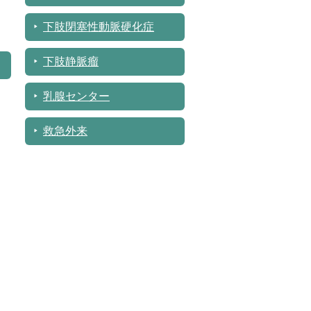
下肢閉塞性動脈硬化症
下肢静脈瘤
乳腺センター
救急外来