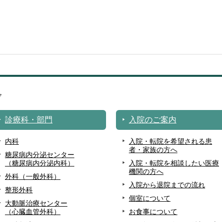
診療科・部門
入院のご案内
内科
入院・転院を希望される患
者・家族の方へ
糖尿病内分泌センター
（糖尿病内分泌内科）
入院・転院を相談したい医療
機関の方へ
外科（一般外科）
入院から退院までの流れ
整形外科
個室について
大動脈治療センター
（心臓血管外科）
お食事について