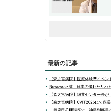
最新の記事
【森之宮病院】医療体験型イベン
Newsweek誌「日本の優れたリ
【森之宮病院】細井センター長が
【森之宮病院】CVIT2026にて
一般府民公開講座で、神尾副部長