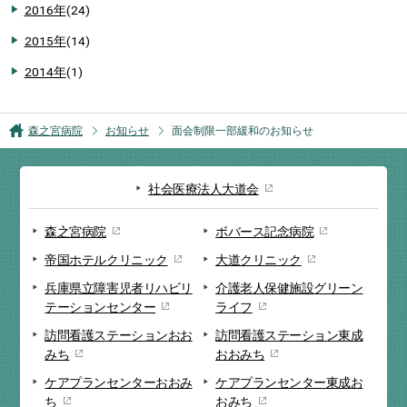
2016年
(24)
2015年
(14)
2014年
(1)
森之宮病院
お知らせ
面会制限一部緩和のお知らせ
社会医療法人大道会
森之宮病院
ボバース記念病院
帝国ホテルクリニック
大道クリニック
兵庫県立障害児者リハビリ
介護老人保健施設
グリーン
テーションセンター
ライフ
訪問看護ステーション
おお
訪問看護ステーション
東成
みち
おおみち
ケアプランセンター
おおみ
ケアプランセンター
東成お
ち
おみち