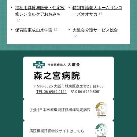
福祉用具貸与販売・
住宅改
特別養護老人ホーム
サンロ
修
レンタルケアおおみち
ーズオオサカ
保育園
東成山水学園
大道会
介護サービス総合
〒536-0025 大阪市城東区森之宮2丁目1-88
TEL 06-6969-0111
FAX 06-6969-8001
(公財)日本医療機能
評価機構認定病院
病院機能評価
特設サイトはこちら