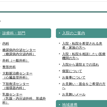
診療科・部門
入院のご案内
内科
入院・転院を希望される患
者・家族の方へ
糖尿病内分泌センター
（糖尿病内分泌内科）
入院・転院を相談したい医療
機関の方へ
外科（一般外科）
入院から退院までの流れ
整形外科
個室について
大動脈治療センター
（心臓血管外科）
お食事について
下肢救済センター
お見舞い・面会をご希望の方
（循環器内科）
へ
乳腺センター
お見舞いメール
（乳腺・内分泌外科、形成外
科）
地域連携