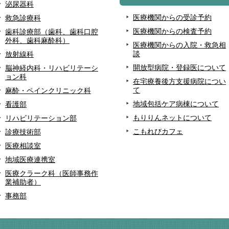
泌尿器科
医療機関からの受診予約
救急診療科
医療機関からの検査予約
歯科診療部（歯科、歯科口腔
外科、歯科麻酔科）
医療機関からの入院・救急相
談
放射線科
開放型病院・登録医について
脳神経内科・リハビリテーシ
ョン科
在宅療養後方支援病院につい
て
麻酔・ペインクリニック科
地域包括ケア病棟について
看護部
もりりんネットについて
リハビリテーション部
こもれびカフェ
診療技術部
医療相談室
地域医療連携室
医療クラーク科（医師事務作
業補助者）
事務部