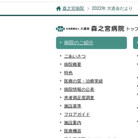
森之宮病院
2022年 大道会だより
病院のご紹介
ごあいさつ
病院概要
特色
医療の質・治療実績
病院情報の公表
患者満足度調査
施設基準
フロアガイド
施設案内
医療機器