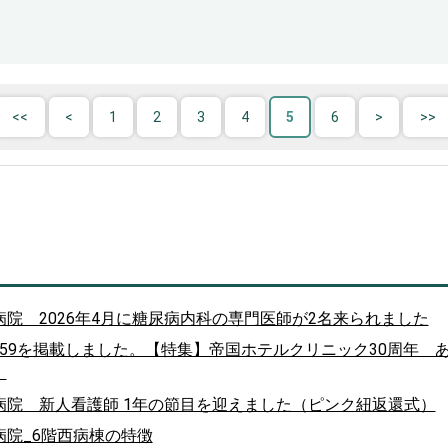
1
2
3
4
5
6
院 2026年4月に糖尿病内科の専門医師が2名来られました
 vol.259を掲載しました。【特集】帝国ホテルクリニック30周年
）
院 新人看護師 1年の節目を迎えました（ピンク紐返還式）
院_6階西病棟の特徴