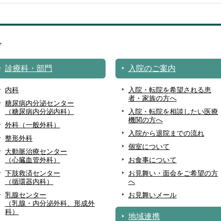
診療科・部門
入院のご案内
内科
入院・転院を希望される患
者・家族の方へ
糖尿病内分泌センター
（糖尿病内分泌内科）
入院・転院を相談したい医療
機関の方へ
外科（一般外科）
入院から退院までの流れ
整形外科
個室について
大動脈治療センター
（心臓血管外科）
お食事について
下肢救済センター
お見舞い・面会をご希望の方
（循環器内科）
へ
乳腺センター
お見舞いメール
（乳腺・内分泌外科、形成外
科）
地域連携