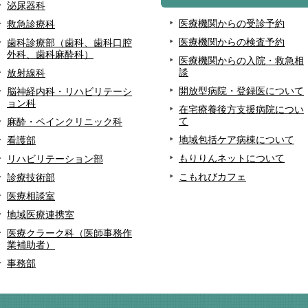
泌尿器科
医療機関からの受診予約
救急診療科
医療機関からの検査予約
歯科診療部（歯科、歯科口腔
外科、歯科麻酔科）
医療機関からの入院・救急相
談
放射線科
開放型病院・登録医について
脳神経内科・リハビリテーシ
ョン科
在宅療養後方支援病院につい
て
麻酔・ペインクリニック科
地域包括ケア病棟について
看護部
もりりんネットについて
リハビリテーション部
こもれびカフェ
診療技術部
医療相談室
地域医療連携室
医療クラーク科（医師事務作
業補助者）
事務部