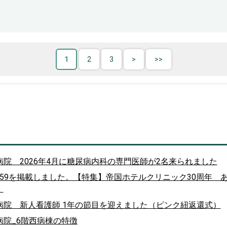
1
2
3
院 2026年4月に糖尿病内科の専門医師が2名来られました
 vol.259を掲載しました。【特集】帝国ホテルクリニック30周年
）
院 新人看護師 1年の節目を迎えました（ピンク紐返還式）
院_6階西病棟の特徴