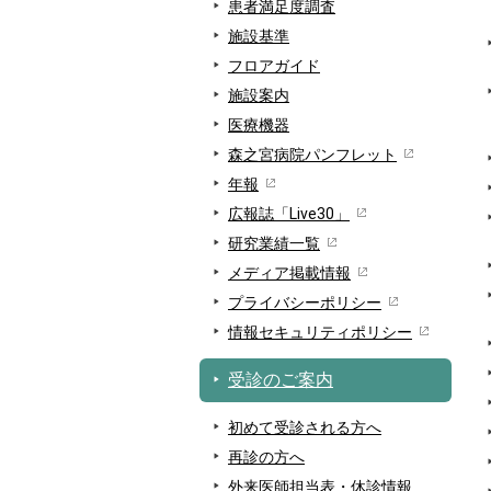
患者満足度調査
施設基準
フロアガイド
施設案内
医療機器
森之宮病院パンフレット
年報
広報誌「Live30」
研究業績一覧
メディア掲載情報
プライバシーポリシー
情報セキュリティポリシー
受診のご案内
初めて受診される方へ
再診の方へ
外来医師担当表・休診情報