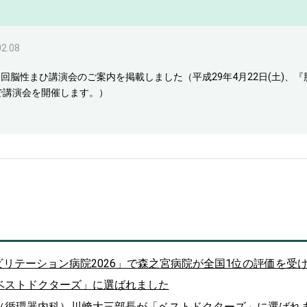
02.08
5回脳性まひ講演会のご案内を掲載しました（平成29年4月22日(土)、
で講演会を開催します。）
ハビリテーション病院2026」で森之宮病院が全国1位の評価を受
ベストドクターズ」に選ばれました
（循環器内科）川﨑大三部長が「ベストドクターズ」に選ばれ