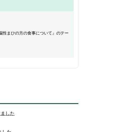
『脳性まひの方の食事について』のテー
けました
ました