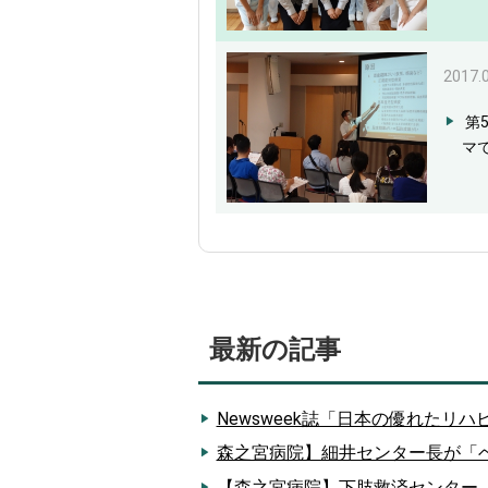
2017.
第
マ
最新の記事
Newsweek誌「日本の優れたリ
森之宮病院】細井センター長が「
【森之宮病院】下肢救済センター