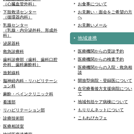
（心臓血管外科）
お食事について
下肢救済センター
お見舞い・面会をご希望の方
（循環器内科）
へ
乳腺センター
お見舞いメール
（乳腺・内分泌外科、形成外
科）
地域連携
泌尿器科
医療機関からの受診予約
救急診療科
医療機関からの検査予約
歯科診療部（歯科、歯科口腔
外科、歯科麻酔科）
医療機関からの入院・救急相
談
放射線科
開放型病院・登録医について
脳神経内科・リハビリテーシ
ョン科
在宅療養後方支援病院につい
て
麻酔・ペインクリニック科
地域包括ケア病棟について
看護部
もりりんネットについて
リハビリテーション部
こもれびカフェ
診療技術部
医療相談室