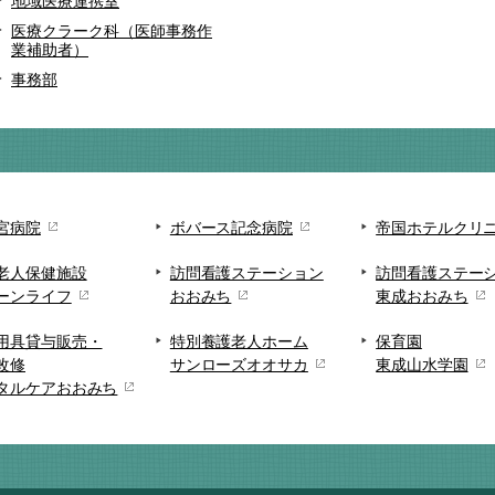
地域医療連携室
医療クラーク科（医師事務作
業補助者）
事務部
宮病院
ボバース記念病院
帝国ホテルクリ
老人保健施設
訪問看護ステーション
訪問看護ステー
ーンライフ
おおみち
東成おおみち
用具貸与販売・
特別養護老人ホーム
保育園
改修
サンローズオオサカ
東成山水学園
タルケアおおみち