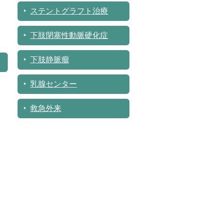
ステントグラフト治療
下肢閉塞性動脈硬化症
下肢静脈瘤
乳腺センター
救急外来