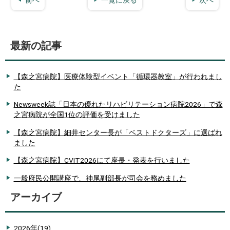
前へ
一覧に戻る
次へ
最新の記事
【森之宮病院】医療体験型イベント「循環器教室」が行われまし
た
Newsweek誌「日本の優れたリハビリテーション病院2026」で森
之宮病院が全国1位の評価を受けました
【森之宮病院】細井センター長が「ベストドクターズ」に選ばれ
ました
【森之宮病院】CVIT2026にて座長・発表を行いました
一般府民公開講座で、神尾副部長が司会を務めました
アーカイブ
2026年
(19)