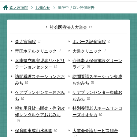
森之宮病院
お知らせ
脳卒中サロン開催報告
社会医療法人大道会
森之宮病院
ボバース記念病院
帝国ホテルクリニック
大道クリニック
兵庫県立障害児者リハビリ
介護老人保健施設
グリーン
テーションセンター
ライフ
訪問看護ステーション
おお
訪問看護ステーション
東成
みち
おおみち
ケアプランセンター
おおみ
ケアプランセンター
東成お
ち
おみち
福祉用具貸与販売・
住宅改
特別養護老人ホーム
サンロ
修
レンタルケアおおみち
ーズオオサカ
保育園
東成山水学園
大道会
介護サービス総合