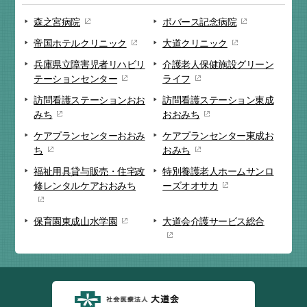
森之宮病院
ボバース記念病院
帝国ホテルクリニック
大道クリニック
兵庫県立障害児者リハビリ
介護老人保健施設
グリーン
テーションセンター
ライフ
訪問看護ステーション
おお
訪問看護ステーション
東成
みち
おおみち
ケアプランセンター
おおみ
ケアプランセンター
東成お
ち
おみち
福祉用具貸与販売・
住宅改
特別養護老人ホーム
サンロ
修
レンタルケアおおみち
ーズオオサカ
保育園
東成山水学園
大道会
介護サービス総合