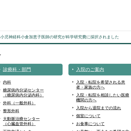
院小児神経科小倉加恵子医師の研究が科学研究費に採択されました
診療科・部門
入院のご案内
内科
入院・転院を希望される患
者・家族の方へ
糖尿病内分泌センター
（糖尿病内分泌内科）
入院・転院を相談したい医療
機関の方へ
外科（一般外科）
入院から退院までの流れ
整形外科
個室について
大動脈治療センター
（心臓血管外科）
お食事について