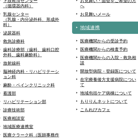
下肢救済センター
お見舞い・面会をご希望の方
（循環器内科）
へ
乳腺センター
お見舞いメール
（乳腺・内分泌外科、形成外
科）
地域連携
泌尿器科
医療機関からの受診予約
救急診療科
医療機関からの検査予約
歯科診療部（歯科、歯科口腔
外科、歯科麻酔科）
医療機関からの入院・救急相
談
放射線科
開放型病院・登録医について
脳神経内科・リハビリテーシ
ョン科
在宅療養後方支援病院につい
て
麻酔・ペインクリニック科
地域包括ケア病棟について
看護部
もりりんネットについて
リハビリテーション部
こもれびカフェ
診療技術部
医療相談室
地域医療連携室
医療クラーク科（医師事務作