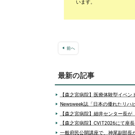
います。
前へ
最新の記事
【森之宮病院】医療体験型イベン
Newsweek誌「日本の優れたリ
【森之宮病院】細井センター長が
【森之宮病院】CVIT2026にて
一般府民公開講座で、神尾副部長