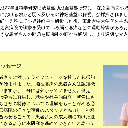
成27年度科学研究助成基金助成金基盤研究に、森之宮病院小
における強みと弱み及びその神経基盤の解明」が採択されまし
経小児科にて小児神経学を研鑽した後、東北大学大学院医学系
之宮病院で診療を受けている脳性麻痺などの運動障害があるお
うな患者さんの問題を脳機能の面から解明し、より適切な介入
メッセージ
者さんに対してライフステージを通した包括的
が始まりました。脳性麻痺の患者さんは認知機
いますが、十分には分かっていません。例え
は学習に直結し、就学や社会的自立・就労にも
ちはその特徴についての理解をもっと深める必
宮病院の様々な職種のスタッフと協力し、神経
合わせることで、患者さんの成人期に向けた適
できるように本研究を進めていきたいと思って