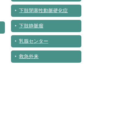
下肢閉塞性動脈硬化症
下肢静脈瘤
乳腺センター
救急外来