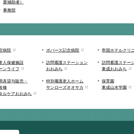
業補助者）
事務部
宮病院
ボバース記念病院
帝国ホテルクリ
老人保健施設
訪問看護ステーション
訪問看護ステー
ーンライフ
おおみち
東成おおみち
用具貸与販売・
特別養護老人ホーム
保育園
改修
サンローズオオサカ
東成山水学園
タルケアおおみち