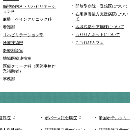
開放型病院・登録医について
脳神経内科・リハビリテーシ
ョン科
在宅療養後方支援病院につい
て
麻酔・ペインクリニック科
地域包括ケア病棟について
看護部
もりりんネットについて
リハビリテーション部
こもれびカフェ
診療技術部
医療相談室
地域医療連携室
医療クラーク科（医師事務作
業補助者）
事務部
宮病院
ボバース記念病院
帝国ホテルクリ
老人保健施設
訪問看護ステーション
訪問看護ステー