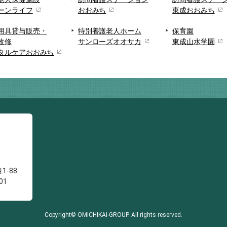
ーンライフ
おおみち
東成おおみち
用具貸与販売・
特別養護老人ホーム
保育園
改修
サンローズオオサカ
東成山水学園
タルケアおおみち
1-88
01
Copyright© OMICHIKAI-GROUP. All rights reserved.