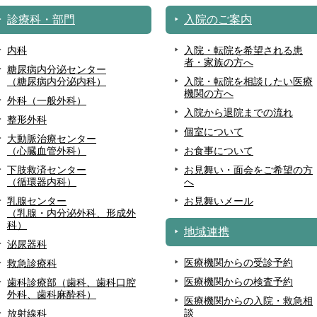
診療科・部門
入院のご案内
内科
入院・転院を希望される患
者・家族の方へ
糖尿病内分泌センター
（糖尿病内分泌内科）
入院・転院を相談したい医療
機関の方へ
外科（一般外科）
入院から退院までの流れ
整形外科
個室について
大動脈治療センター
（心臓血管外科）
お食事について
下肢救済センター
お見舞い・面会をご希望の方
（循環器内科）
へ
乳腺センター
お見舞いメール
（乳腺・内分泌外科、形成外
科）
地域連携
泌尿器科
医療機関からの受診予約
救急診療科
医療機関からの検査予約
歯科診療部（歯科、歯科口腔
外科、歯科麻酔科）
医療機関からの入院・救急相
談
放射線科