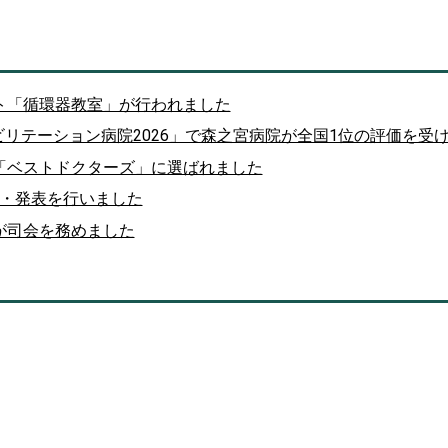
ト「循環器教室」が行われました
ハビリテーション病院2026」で森之宮病院が全国1位の評価を受
「ベストドクターズ」に選ばれました
座長・発表を行いました
が司会を務めました