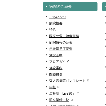
病院のご紹介
ごあいさつ
病院概要
特色
医療の質・治療実績
病院情報の公表
患者満足度調査
施設基準
フロアガイド
施設案内
医療機器
森之宮病院パンフレット
年報
広報誌「Live30」
研究業績一覧