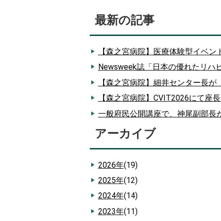
最新の記事
【森之宮病院】医療体験型イベン
Newsweek誌「日本の優れたリ
【森之宮病院】細井センター長が
【森之宮病院】CVIT2026にて
一般府民公開講座で、神尾副部長
アーカイブ
2026年
(19)
2025年
(12)
2024年
(14)
2023年
(11)