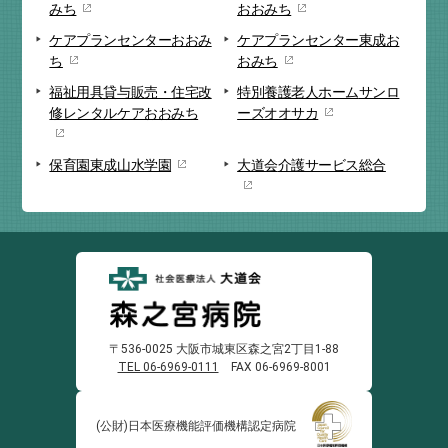
みち
おおみち
ケアプランセンター
おおみ
ケアプランセンター
東成お
ち
おみち
福祉用具貸与販売・
住宅改
特別養護老人ホーム
サンロ
修
レンタルケアおおみち
ーズオオサカ
保育園
東成山水学園
大道会
介護サービス総合
〒536-0025 大阪市城東区森之宮2丁目1-88
TEL 06-6969-0111
FAX 06-6969-8001
(公財)日本医療機能
評価機構認定病院