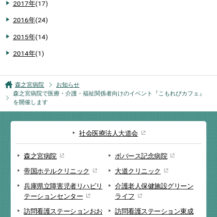
2017年
(17)
2016年
(24)
2015年
(14)
2014年
(1)
森之宮病院
お知らせ
森之宮病院で医療・介護・福祉関係者向けのイベント『こもれびカフェ』
を開催します
社会医療法人大道会
森之宮病院
ボバース記念病院
帝国ホテルクリニック
大道クリニック
兵庫県立障害児者リハビリ
介護老人保健施設
グリーン
テーションセンター
ライフ
訪問看護ステーション
おお
訪問看護ステーション
東成