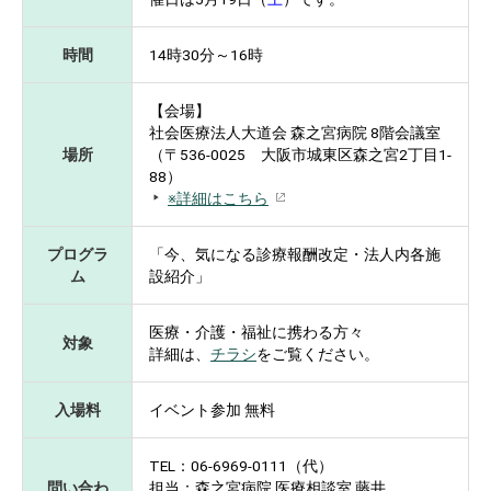
時間
14時30分～16時
【会場】
社会医療法人大道会 森之宮病院 8階会議室
場所
（〒536-0025 大阪市城東区森之宮2丁目1-
88）
※詳細はこちら
プログラ
「今、気になる診療報酬改定・法人内各施
ム
設紹介」
医療・介護・福祉に携わる方々
対象
詳細は、
チラシ
をご覧ください。
入場料
イベント参加 無料
TEL：06-6969-0111（代）
問い合わ
担当：森之宮病院 医療相談室 藤井