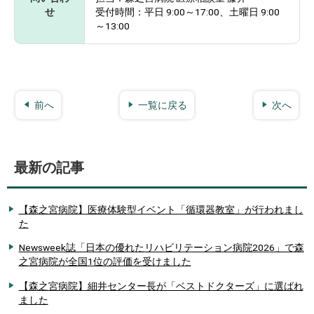
せ
受付時間：平日 9:00～17:00、土曜日 9:00
～13:00
前へ
一覧に戻る
次へ
最新の記事
【森之宮病院】医療体験型イベント「循環器教室」が行われまし
た
Newsweek誌「日本の優れたリハビリテーション病院2026」で森
之宮病院が全国1位の評価を受けました
【森之宮病院】細井センター長が「ベストドクターズ」に選ばれ
ました