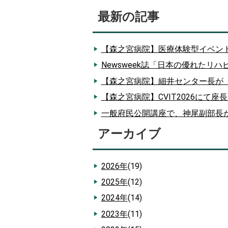
最新の記事
【森之宮病院】医療体験型イベン
Newsweek誌「日本の優れたリ
【森之宮病院】細井センター長が
【森之宮病院】CVIT2026にて
一般府民公開講座で、神尾副部長
アーカイブ
2026年
(19)
2025年
(12)
2024年
(14)
2023年
(11)