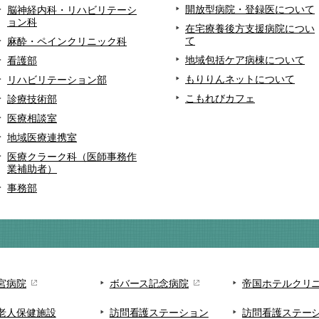
開放型病院・登録医について
脳神経内科・リハビリテーシ
ョン科
在宅療養後方支援病院につい
て
麻酔・ペインクリニック科
地域包括ケア病棟について
看護部
もりりんネットについて
リハビリテーション部
こもれびカフェ
診療技術部
医療相談室
地域医療連携室
医療クラーク科（医師事務作
業補助者）
事務部
宮病院
ボバース記念病院
帝国ホテルクリ
老人保健施設
訪問看護ステーション
訪問看護ステー