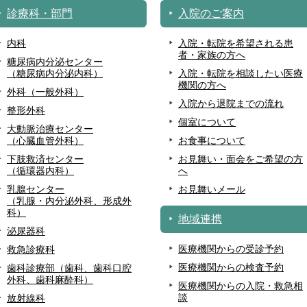
診療科・部門
入院のご案内
内科
入院・転院を希望される患
者・家族の方へ
糖尿病内分泌センター
（糖尿病内分泌内科）
入院・転院を相談したい医療
機関の方へ
外科（一般外科）
入院から退院までの流れ
整形外科
個室について
大動脈治療センター
（心臓血管外科）
お食事について
下肢救済センター
お見舞い・面会をご希望の方
（循環器内科）
へ
乳腺センター
お見舞いメール
（乳腺・内分泌外科、形成外
科）
地域連携
泌尿器科
医療機関からの受診予約
救急診療科
医療機関からの検査予約
歯科診療部（歯科、歯科口腔
外科、歯科麻酔科）
医療機関からの入院・救急相
談
放射線科