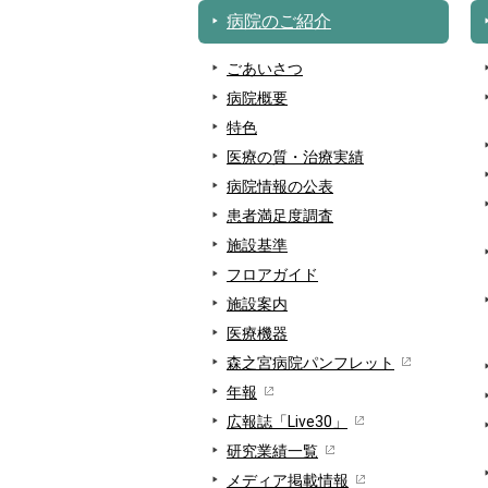
病院のご紹介
ごあいさつ
病院概要
特色
医療の質・治療実績
病院情報の公表
患者満足度調査
施設基準
フロアガイド
施設案内
医療機器
森之宮病院パンフレット
年報
広報誌「Live30」
研究業績一覧
メディア掲載情報