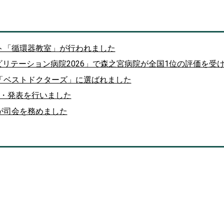
ト「循環器教室」が行われました
ハビリテーション病院2026」で森之宮病院が全国1位の評価を受
「ベストドクターズ」に選ばれました
座長・発表を行いました
が司会を務めました