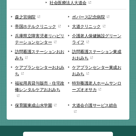
社会医療法人大道会
森之宮病院
ボバース記念病院
帝国ホテルクリニック
大道クリニック
兵庫県立障害児者リハビリ
介護老人保健施設
グリーン
テーションセンター
ライフ
訪問看護ステーション
おお
訪問看護ステーション
東成
みち
おおみち
ケアプランセンター
おおみ
ケアプランセンター
東成お
ち
おみち
福祉用具貸与販売・
住宅改
特別養護老人ホーム
サンロ
修
レンタルケアおおみち
ーズオオサカ
保育園
東成山水学園
大道会
介護サービス総合