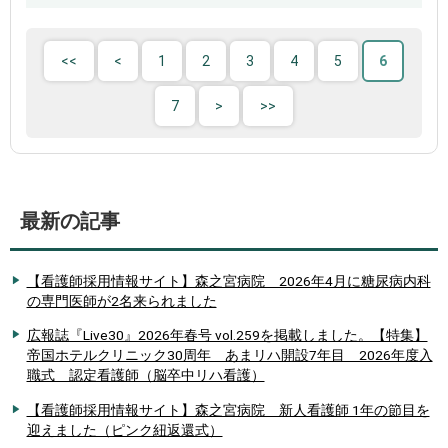
1
2
3
4
5
6
7
最新の記事
【看護師採用情報サイト】森之宮病院 2026年4月に糖尿病内科
の専門医師が2名来られました
広報誌『Live30』2026年春号 vol.259を掲載しました。【特集】
帝国ホテルクリニック30周年 あまリハ開設7年目 2026年度入
職式 認定看護師（脳卒中リハ看護）
【看護師採用情報サイト】森之宮病院 新人看護師 1年の節目を
迎えました（ピンク紐返還式）