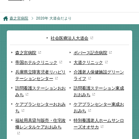
森之宮病院
2020年 大道会だより
社会医療法人大道会
森之宮病院
ボバース記念病院
帝国ホテルクリニック
大道クリニック
兵庫県立障害児者リハビリ
介護老人保健施設
グリーン
テーションセンター
ライフ
訪問看護ステーション
おお
訪問看護ステーション
東成
みち
おおみち
ケアプランセンター
おおみ
ケアプランセンター
東成お
ち
おみち
福祉用具貸与販売・
住宅改
特別養護老人ホーム
サンロ
修
レンタルケアおおみち
ーズオオサカ